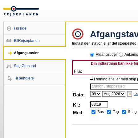
Forside
Afgangstav
BilRejseplanen
Indtast den station eller det stoppested, 
Afgangstavler
Afgangstider
Ankomst
Din indtastning kan ikke fo
Søg Øresund
Fra:
Til pendlere
I retning af eller med stop
Station / stoppested
Dato:
Ka
Kl.:
Bus
Tog
S-tog
Med: