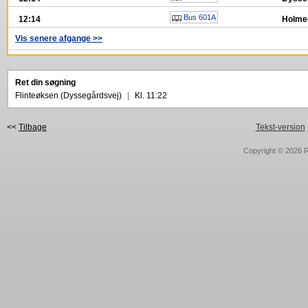
Bus 601A
12:14
Holmeg
Vis senere afgange >>
Ret din søgning
Flinteøksen (Dyssegårdsvej)
|
Kl. 11:22
<<
Tilbage
Tekst-version
Copyright © 2026
R