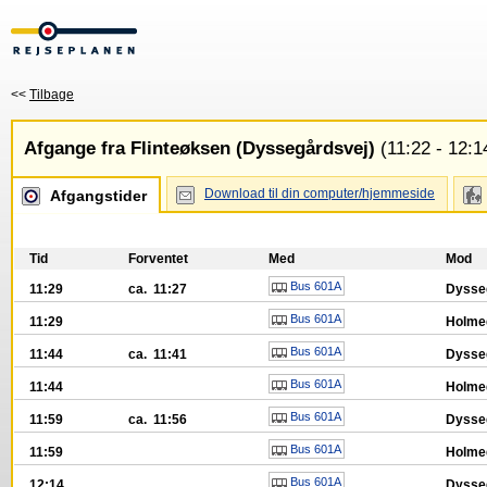
<<
Tilbage
Afgange fra Flinteøksen (Dyssegårdsvej)
(11:22 - 12:1
Download til din computer/hjemmeside
Afgangstider
Tid
Forventet
Med
Mod
Bus 601A
11:29
ca. 11:27
Dysse
Bus 601A
11:29
Holmeg
Bus 601A
11:44
ca. 11:41
Dysse
Bus 601A
11:44
Holmeg
Bus 601A
11:59
ca. 11:56
Dysse
Bus 601A
11:59
Holmeg
Bus 601A
12:14
Dysse