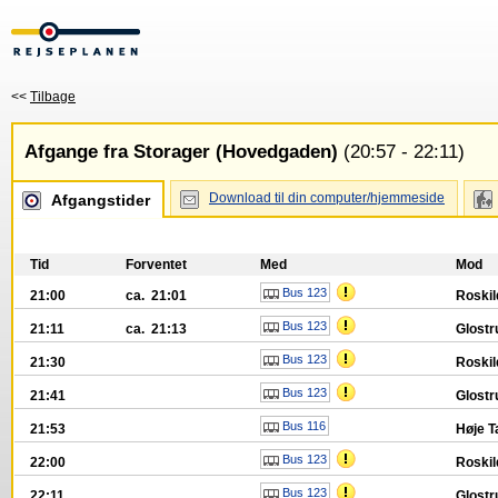
<<
Tilbage
Afgange fra Storager (Hovedgaden)
(20:57 - 22:11)
Download til din computer/hjemmeside
Afgangstider
Tid
Forventet
Med
Mod
Bus 123
21:00
ca. 21:01
Roskil
Bus 123
21:11
ca. 21:13
Glostr
Bus 123
21:30
Roskil
Bus 123
21:41
Glostr
Bus 116
21:53
Høje T
Bus 123
22:00
Roskil
Bus 123
22:11
Glostr