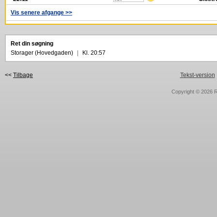
Vis senere afgange >>
Ret din søgning
Storager (Hovedgaden)
|
Kl. 20:57
<<
Tilbage
Tekst-version
Copyright © 2026
R