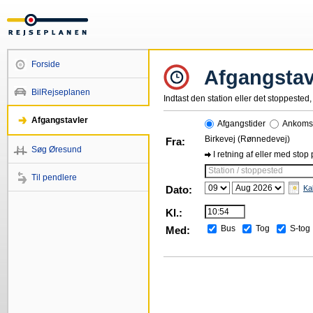
Forside
Afgangstav
BilRejseplanen
Indtast den station eller det stoppested, 
Afgangstavler
Afgangstider
Ankomst
Birkevej (Rønnedevej)
Fra:
Søg Øresund
I retning af eller med stop
Station / stoppested
Til pendlere
Dato:
Ka
Kl.:
Bus
Tog
S-tog
Med: