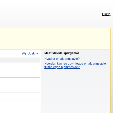
Hjælp
Mest stillede spørgsmål
Udskriv
Hvad er en afgangstavle?
Hvordan kan jeg downloade en afgangstavle
til min egen hjemmeside?