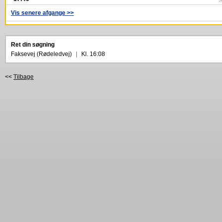
Vis senere afgange >>
Ret din søgning
Faksevej (Rødeledvej)
|
Kl. 16:08
<<
Tilbage