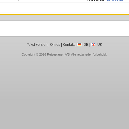
Tekst-version
|
Om os
|
Kontakt
|
DE
|
UK
Copyright © 2026
Rejseplanen A/S
. Alle rettigheder forbeholdt.