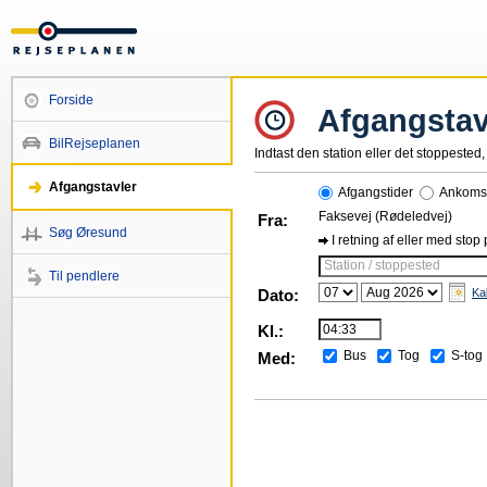
Forside
Afgangstav
BilRejseplanen
Indtast den station eller det stoppested, 
Afgangstavler
Afgangstider
Ankomst
Faksevej (Rødeledvej)
Fra:
Søg Øresund
I retning af eller med stop
Station / stoppested
Til pendlere
Dato:
Ka
Kl.:
Bus
Tog
S-tog
Med: