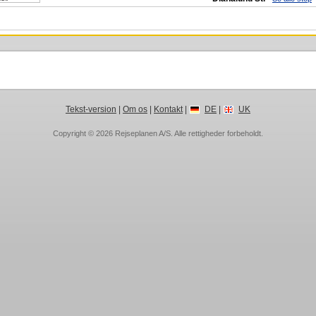
Tekst-version
|
Om os
|
Kontakt
|
DE
|
UK
Copyright © 2026
Rejseplanen A/S
. Alle rettigheder forbeholdt.