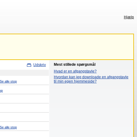
Hjælp
Mest stillede spørgsmål
Udskriv
Hvad er en afgangstavle?
Hvordan kan jeg downloade en afgangstavle
til min egen hjemmeside?
Se alle stop
op
Se alle stop