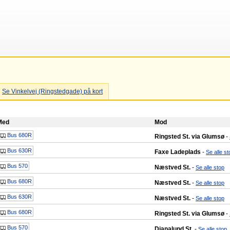
Se Vinkelvej (Ringstedgade) på kort
Med
Mod
Bus 680R
Ringsted St. via Glumsø
-
Bus 630R
Faxe Ladeplads
-
Se alle st
Bus 570
Næstved St.
-
Se alle stop
Bus 680R
Næstved St.
-
Se alle stop
Bus 630R
Næstved St.
-
Se alle stop
Bus 680R
Ringsted St. via Glumsø
-
Bus 570
Dianalund St.
-
Se alle stop