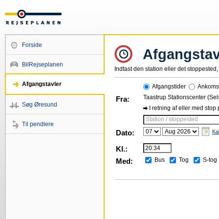
Forside
Afgangstav
BilRejseplanen
Indtast den station eller det stoppested, 
Afgangstavler
Afgangstider
Ankomst
Taastrup Stationscenter (Se
Fra:
Søg Øresund
I retning af eller med stop
Station / stoppested
Til pendlere
Dato:
Ka
Kl.:
Bus
Tog
S-tog
Med: