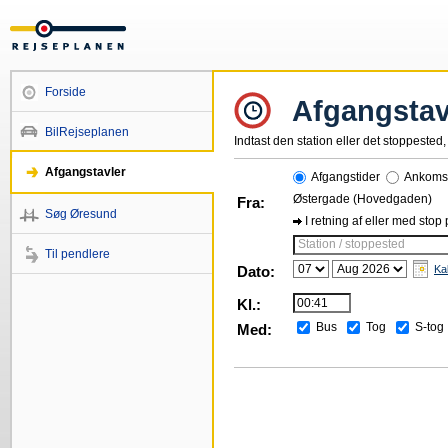
Forside
Afgangstav
BilRejseplanen
Indtast den station eller det stoppested, 
Afgangstavler
Afgangstider
Ankomst
Østergade (Hovedgaden)
Fra:
Søg Øresund
I retning af eller med stop
Station / stoppested
Til pendlere
Dato:
Ka
Kl.:
Bus
Tog
S-tog
Med: