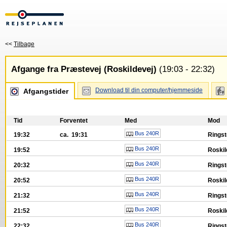
<<
Tilbage
Afgange fra Præstevej (Roskildevej)
(19:03 - 22:32)
Download til din computer/hjemmeside
Afgangstider
Tid
Forventet
Med
Mod
Bus 240R
19:32
ca. 19:31
Ringst
Bus 240R
19:52
Roskil
Bus 240R
20:32
Ringst
Bus 240R
20:52
Roskil
Bus 240R
21:32
Ringst
Bus 240R
21:52
Roskil
Bus 240R
22:32
Ringst