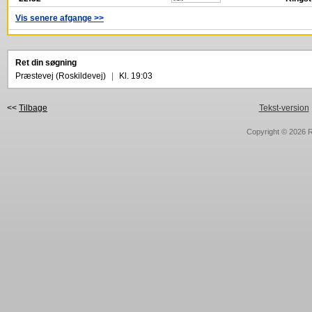
Vis senere afgange >>
Ret din søgning
Præstevej (Roskildevej)
|
Kl. 19:03
<<
Tilbage
Tekst-version
Copyright © 2026
R