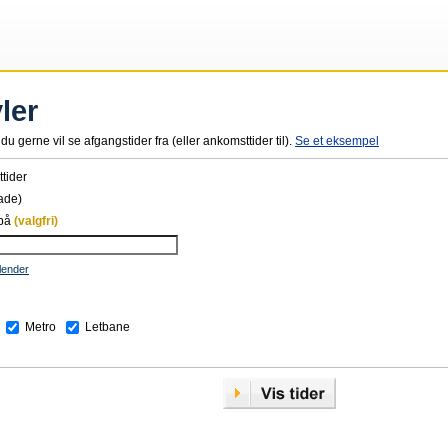
ler
du gerne vil se afgangstider fra (eller ankomsttider til).
Se et eksempel
tider
ade)
 på
(valgfri)
lender
Metro
Letbane