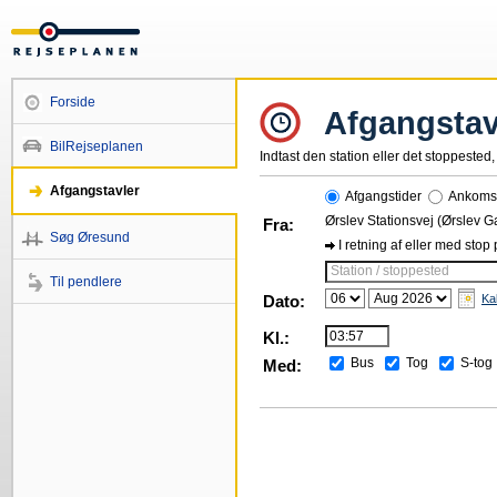
Forside
Afgangstav
BilRejseplanen
Indtast den station eller det stoppested, 
Afgangstavler
Afgangstider
Ankomst
Ørslev Stationsvej (Ørslev G
Fra:
Søg Øresund
I retning af eller med stop
Station / stoppested
Til pendlere
Dato:
Ka
Kl.:
Bus
Tog
S-tog
Med: