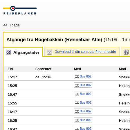
<<
Tilbage
Afgange fra Bøgebakken (Rønnebær Alle)
(15:09 - 16:
Download til din computer/hjemmeside
Afgangstider
Tid
Forventet
Med
Mod
Bus 802
15:17
ca. 15:16
Snekke
Bus 802
15:25
Helsin
Bus 802
15:47
Snekke
Bus 802
15:55
Helsin
Bus 802
16:17
Snekke
Bus 802
16:25
Helsin
Bus 802
16:47
Snekke