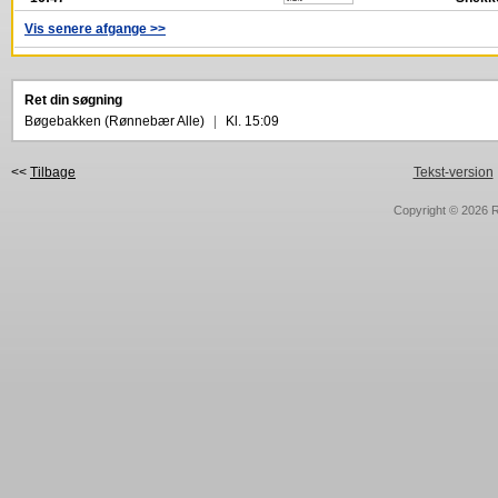
Vis senere afgange >>
Ret din søgning
Bøgebakken (Rønnebær Alle)
|
Kl. 15:09
<<
Tilbage
Tekst-version
Copyright © 2026
R