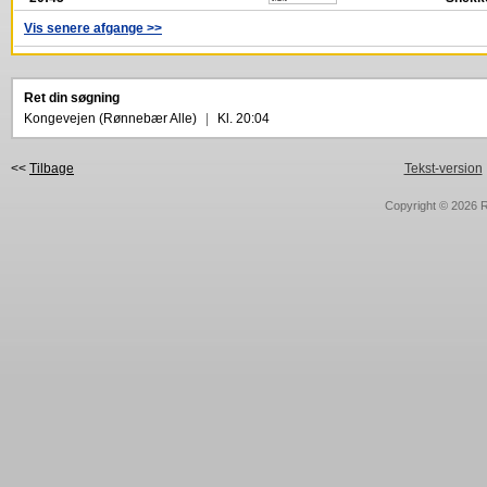
Vis senere afgange >>
Ret din søgning
Kongevejen (Rønnebær Alle)
|
Kl. 20:04
<<
Tilbage
Tekst-version
Copyright © 2026
R