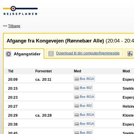
<<
Tilbage
Afgange fra Kongevejen (Rønnebær Alle)
(20:04 - 20:4
Download til din computer/hjemmeside
Afgangstider
Tid
Forventet
Med
Mod
Bus 801A
20:09
ca. 20:11
Esperg
Bus 802
20:15
Snekke
Bus 801A
20:23
Esperg
Bus 802
20:27
Helsin
Bus 801A
20:29
ca. 20:28
Kloste
Bus 801A
20:38
Esperg
Bus 802
20:45
Snekke