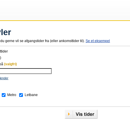
ler
du gerne vil se afgangstider fra (eller ankomsttider til).
Se et eksempel
tider
)
 på
(valgfri)
lender
Metro
Letbane