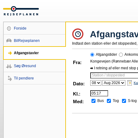
Forside
Afgangstav
BilRejseplanen
Indtast den station eller det stoppested, 
Afgangstavler
Afgangstider
Ankomst
Kongevejen (Rønnebær Alle
Fra:
Søg Øresund
I retning af eller med stop
Station / stoppested
Til pendlere
Dato:
Ka
Kl.:
Bus
Tog
S-tog
Med: