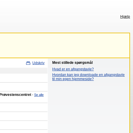
Hjælp
Mest stillede spørgsmål
Udskriv
Hvad er en afgangstavle?
Hvordan kan jeg downloade en afgangstavle
til min egen hjemmeside?
 Prøvestenscentret
-
Se alle