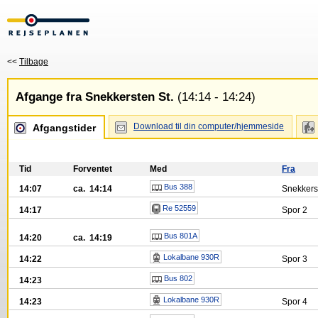
<<
Tilbage
Afgange fra Snekkersten St.
(14:14 - 14:24)
Download til din computer/hjemmeside
Afgangstider
Tid
Forventet
Med
Fra
Bus 388
14:07
ca. 14:14
Snekkerst
Re 52559
14:17
Spor
2
Bus 801A
14:20
ca. 14:19
Lokalbane 930R
14:22
Spor
3
Bus 802
14:23
Lokalbane 930R
14:23
Spor
4