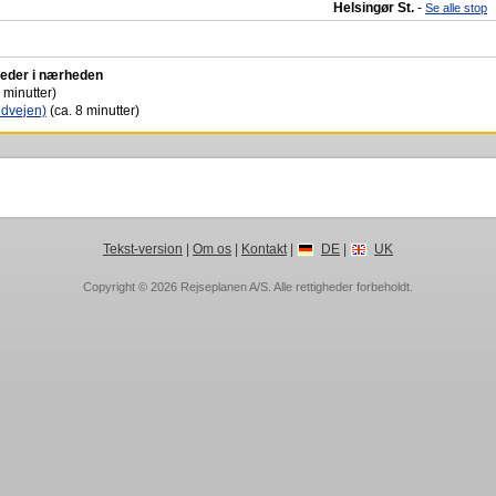
Helsingør St.
-
Se alle stop
steder i nærheden
 minutter)
ndvejen)
(ca. 8 minutter)
Tekst-version
|
Om os
|
Kontakt
|
DE
|
UK
Copyright © 2026
Rejseplanen A/S
. Alle rettigheder forbeholdt.