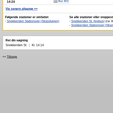
Bus 803
14:24
Vis senere afgange >>
Følgende stationer er omfattet
Se alle stationer eller stoppe
-
Snekkersten Stationsvej (Strandvejen)
-
Snekkersten St. (togbus)
(ca. 8
-
Snekkersten Stationsvej (Stra
Ret din søgning
Snekkersten St.
|
Kl. 14:14
<<
Tilbage