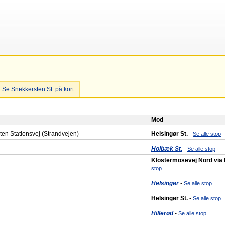
Se Snekkersten St. på kort
Mod
en Stationsvej (Strandvejen)
Helsingør St.
-
Se alle stop
Holbæk St.
-
Se alle stop
Klostermosevej Nord via
stop
Helsingør
-
Se alle stop
Helsingør St.
-
Se alle stop
Hillerød
-
Se alle stop