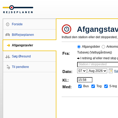
Forside
Afgangstav
BilRejseplanen
Indtast den station eller det stoppested, 
Afgangstavler
Afgangstider
Ankomst
Tubavej (Valbygårdsvej)
Fra:
Søg Øresund
I retning af eller med stop
Station / stoppested
Til pendlere
Dato:
Ka
Kl.:
Bus
Tog
S-tog
Med: