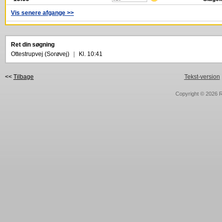
Vis senere afgange >>
Ret din søgning
Ottestrupvej (Sorøvej)
|
Kl. 10:41
<<
Tilbage
Tekst-version
Copyright © 2026
R