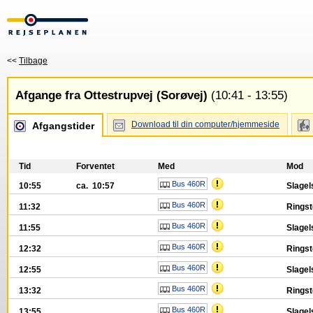
<<
Tilbage
Afgange fra Ottestrupvej (Sorøvej)
(10:41 - 13:55)
Download til din computer/hjemmeside
Afgangstider
Tid
Forventet
Med
Mod
Bus 460R
10:55
ca. 10:57
Slagel
Bus 460R
11:32
Ringst
Bus 460R
11:55
Slagel
Bus 460R
12:32
Ringst
Bus 460R
12:55
Slagel
Bus 460R
13:32
Ringst
Bus 460R
13:55
Slagel