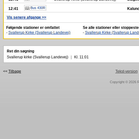
Bus 430R
12:41
Kalund
Vis senere afgange >>
Følgende stationer er omfattet
Se alle stationer eller stoppes
-
Svallerup Kirke (Svallerup Landevej)
-
Svallerup Kirke (Svallerup Land
Ret din søgning
Svallerup kirke (Svallerup Landevej)
|
Kl. 11:01
<<
Tilbage
Tekst-version
Copyright © 2026
R