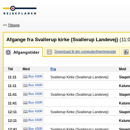
<<
Tilbage
Afgange fra Svallerup kirke (Svallerup Landevej)
(11:0
Download til din computer/hjemmeside
Afgangstider
Tid
Med
Fra
Mod
Bus 430R
11:11
Svallerup Kirke (Svallerup Landevej)
Slagel
Bus 430R
11:11
Kalund
Bus 430R
11:41
Svallerup Kirke (Svallerup Landevej)
Slagel
Bus 430R
11:41
Kalund
Bus 430R
12:11
Svallerup Kirke (Svallerup Landevej)
Slagel
Bus 430R
12:11
Kalund
Bus 430R
12:41
Svallerup Kirke (Svallerup Landevej)
Slagel