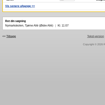
Vis senere afgange >>
Ret din søgning
Nymarkskolen, Tjørne Allé (Østre Allé)
|
Kl. 11:07
<<
Tilbage
Tekst-version
Copyright © 2026
R