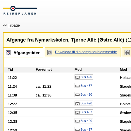
<<
Tilbage
Afgange fra Nymarkskolen, Tjørne Allé (Østre Allé)
(11
Download til din computer/hjemmeside
Afgangstider
Tid
Forventet
Med
Mod
Bus 420
11:22
Holbæ
Bus 437
11:24
ca. 11:22
Slagel
Bus 420
11:38
ca. 11:36
Slagel
Bus 420
12:22
Holbæ
Bus 437
12:35
Ørsle
Bus 420
12:38
Slagel
Bus 437
12:59
Slagel