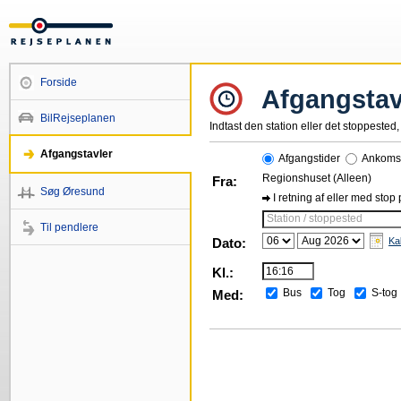
Forside
Afgangstav
BilRejseplanen
Indtast den station eller det stoppested, 
Afgangstavler
Afgangstider
Ankomst
Regionshuset (Alleen)
Fra:
Søg Øresund
I retning af eller med stop
Station / stoppested
Til pendlere
Dato:
Ka
Kl.:
Bus
Tog
S-tog
Med: