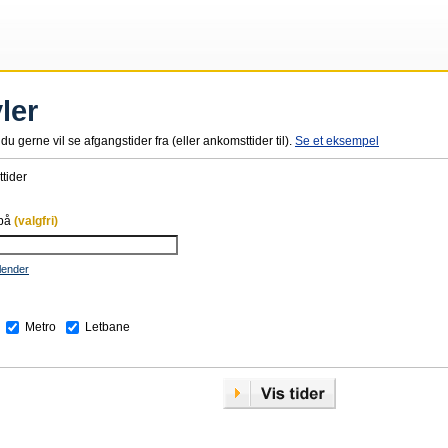
ler
du gerne vil se afgangstider fra (eller ankomsttider til).
Se et eksempel
tider
 på
(valgfri)
lender
Metro
Letbane