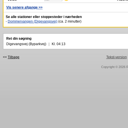
Vis senere afgange >>
Se alle stationer eller stoppesteder i nærheden
-
Dommervangen (Digevangsvej)
(ca. 2 minutter)
Ret din søgning
Digevangsvej (Byparkvej)
|
Kl. 04:13
<<
Tilbage
Tekst-version
Copyright © 2026
R