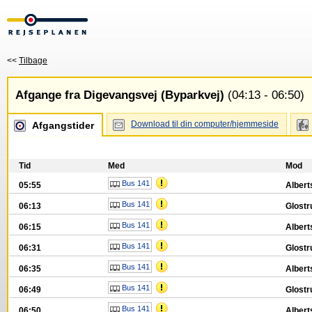
<<
Tilbage
Afgange fra Digevangsvej (Byparkvej)
(04:13 - 06:50)
Download til din computer/hjemmeside
Afgangstider
Tid
Med
Mod
Bus 141
05:55
Albert
Bus 141
06:13
Glostr
Bus 141
06:15
Albert
Bus 141
06:31
Glostr
Bus 141
06:35
Albert
Bus 141
06:49
Glostr
Bus 141
06:50
Albert