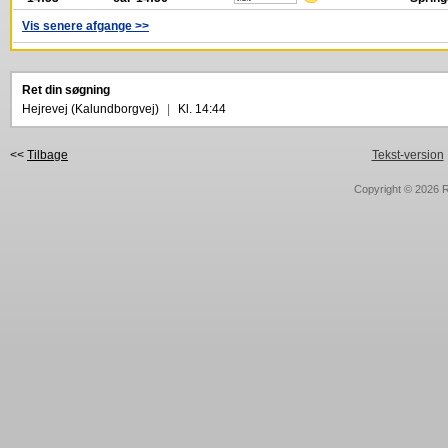
Vis senere afgange >>
Ret din søgning
Hejrevej (Kalundborgvej)
|
Kl. 14:44
<<
Tilbage
Tekst-version
Copyright © 2026
R