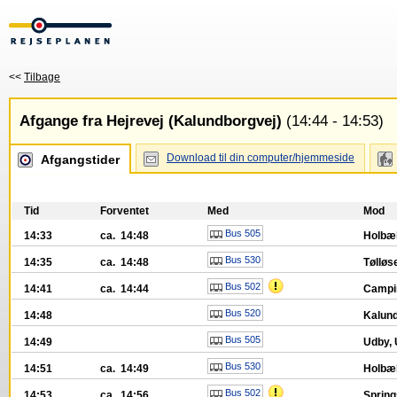
<<
Tilbage
Afgange fra Hejrevej (Kalundborgvej)
(14:44 - 14:53)
Download til din computer/hjemmeside
Afgangstider
Tid
Forventet
Med
Mod
Bus 505
14:33
ca. 14:48
Holbæ
Bus 530
14:35
ca. 14:48
Tølløs
Bus 502
14:41
ca. 14:44
Campi
Bus 520
14:48
Kalund
Bus 505
14:49
Udby,
Bus 530
14:51
ca. 14:49
Holbæ
Bus 502
14:53
ca. 14:56
Spring