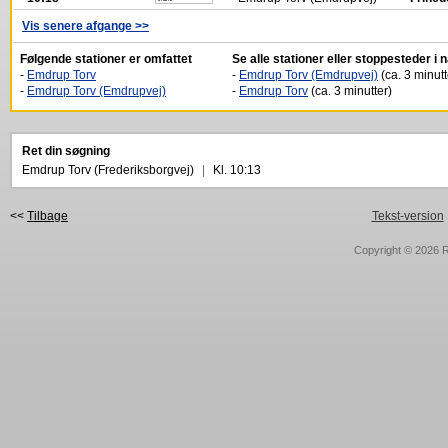
Vis senere afgange >>
Følgende stationer er omfattet
Se alle stationer eller stoppesteder i
-
Emdrup Torv
-
Emdrup Torv (Emdrupvej)
(ca. 3 minutt
-
Emdrup Torv (Emdrupvej)
-
Emdrup Torv
(ca. 3 minutter)
Ret din søgning
Emdrup Torv (Frederiksborgvej)
|
Kl. 10:13
<<
Tilbage
Tekst-version
Copyright © 2026
R