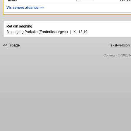
Vis senere afgange >>
Ret din søgning
Bispebjerg Parkalle (Frederiksborgvej)
|
Kl. 13:19
<<
Tilbage
Tekst-version
Copyright © 2026
R