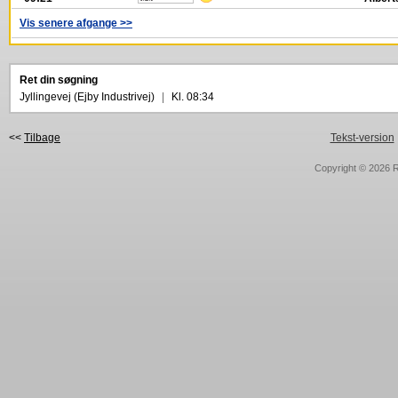
Vis senere afgange >>
Ret din søgning
Jyllingevej (Ejby Industrivej)
|
Kl. 08:34
<<
Tilbage
Tekst-version
Copyright © 2026
R