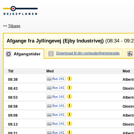
<<
Tilbage
Afgange fra Jyllingevej (Ejby Industrivej)
(08:34 - 09:2
Download til din computer/hjemmeside
Afgangstider
Tid
Med
Mod
Bus 141
08:38
Albert
Bus 141
08:43
Glostr
Bus 141
08:53
Albert
Bus 141
08:58
Glostr
Bus 141
09:08
Albert
Bus 141
09:13
Glostr
Bus 141
09:21
Albert