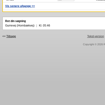
Vis senere afgange >>
Ret din søgning
Gurrevej (Hornbækvej)
|
Kl. 05:46
<<
Tilbage
Tekst-version
Copyright © 2026
R