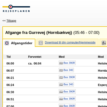
<<
Tilbage
Afgange fra Gurrevej (Hornbækvej)
(05:46 - 07:00)
Download til din computer/hjemmeside
Afgangstider
Tid
Forventet
Med
Mod
Bus 390R
06:00
ca. 06:04
Helsin
Bus 340
06:07
Hornb
Bus 390R
06:21
Helsin
Bus 340
06:24
Esper
Bus 390R
06:30
Helsin
Bus 390R
06:51
Helsin
Bus 390R
07:00
Helsin