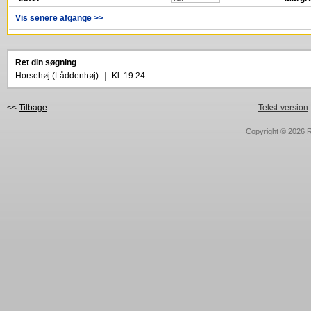
Vis senere afgange >>
Ret din søgning
Horsehøj (Låddenhøj)
|
Kl. 19:24
<<
Tilbage
Tekst-version
Copyright © 2026
R