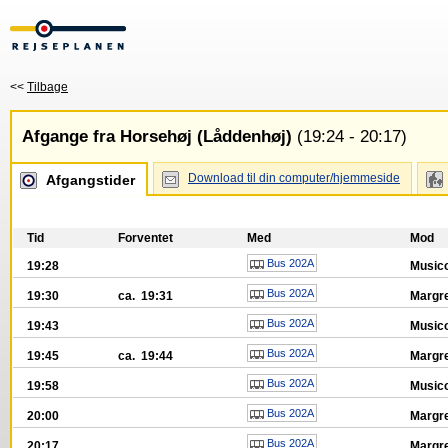
<<
Tilbage
Afgange fra Horsehøj (Låddenhøj)
(19:24 - 20:17)
Download til din computer/hjemmeside
Afgangstider
Tid
Forventet
Med
Mod
Bus 202A
19:28
Music
Bus 202A
19:30
ca. 19:31
Margr
Bus 202A
19:43
Music
Bus 202A
19:45
ca. 19:44
Margr
Bus 202A
19:58
Music
Bus 202A
20:00
Margr
Bus 202A
20:17
Margr