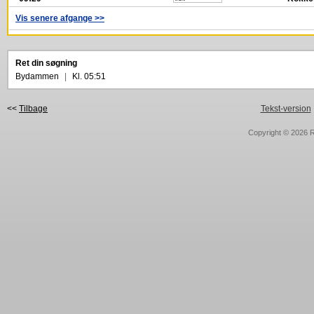
Vis senere afgange >>
Ret din søgning
Bydammen
|
Kl. 05:51
<<
Tilbage
Tekst-version
Copyright © 2026
R