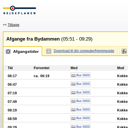
<<
Tilbage
Afgange fra Bydammen
(05:51 - 09:29)
Download til din computer/hjemmeside
Afgangstider
Tid
Forventet
Med
Mod
Bus 500S
06:17
ca. 06:19
Kokked
Bus 500S
06:47
Kokked
Bus 500S
07:19
Kokked
Bus 500S
07:49
Kokked
Bus 500S
08:19
Kokked
Bus 500S
08:59
Kokked
Bus 500S
09:29
Kokked