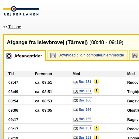
<<
Tilbage
Afgange fra Islevbrovej (Tårnvej)
(08:48 - 09:19)
Download til din computer/hjemmeside
Afgangstider
Tid
Forventet
Med
Mod
Bus 131
08:47
ca. 08:51
Rødov
Bus 131
08:49
ca. 08:51
Tingbj
Bus 166
08:54
ca. 08:53
Bagsv
Bus 166
09:06
ca. 09:05
Glostr
Bus 166
09:17
Bagsv
Bus 131
09:17
Rødov
Bus 131
09:19
Tingbj