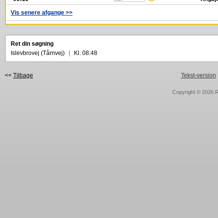
Vis senere afgange >>
Ret din søgning
Islevbrovej (Tårnvej)
|
Kl. 08:48
<<
Tilbage
Tekst-version
Copyright © 2026
R