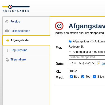
Forside
Afgangstav
BilRejseplanen
Indtast den station eller det stoppested, 
Afgangstavler
Afgangstider
Ankomst
Rødovre St.
Fra:
Søg Øresund
I retning af eller med stop
Station / stoppested
Til pendlere
Dato:
Ka
Kl.:
Bus
Tog
S-tog
Med: