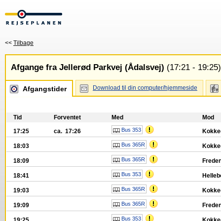
<<
Tilbage
Afgange fra Jellerød Parkvej (Ådalsvej)
(17:21 - 19:25)
Download til din computer/hjemmeside
Afgangstider
Tid
Forventet
Med
Mod
Bus 353
17:25
ca. 17:26
Kokked
Bus 365R
18:03
Kokked
Bus 365R
18:09
Freden
Bus 353
18:41
Helleb
Bus 365R
19:03
Kokked
Bus 365R
19:09
Freden
Bus 353
19:25
Kokked