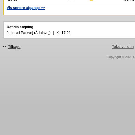
Vis senere afgange >>
Ret din søgning
Jellerød Parkvej (Ådalsvej)
|
Kl. 17:21
<<
Tilbage
Tekst-version
Copyright © 2026
R