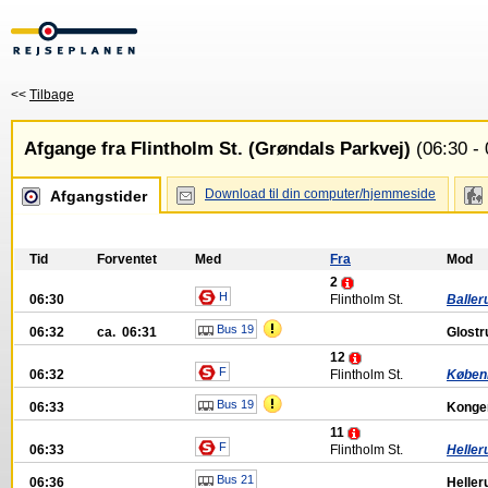
<<
Tilbage
Afgange fra Flintholm St. (Grøndals Parkvej)
(06:30 - 
Download til din computer/hjemmeside
Afgangstider
Tid
Forventet
Med
Fra
Mod
2
H
06:30
Flintholm St.
Baller
Bus 19
06:32
ca. 06:31
Glostr
12
F
06:32
Flintholm St.
Køben
Bus 19
06:33
Konge
11
F
06:33
Flintholm St.
Heller
Bus 21
06:36
Heller