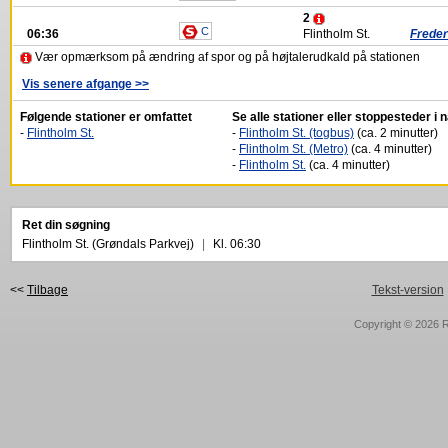
2
C
06:36
Flintholm St.
Freder
Vær opmærksom på ændring af spor og på højtalerudkald på stationen
Vis senere afgange >>
Følgende stationer er omfattet
Se alle stationer eller stoppesteder i
-
Flintholm St.
-
Flintholm St. (togbus)
(ca. 2 minutter)
-
Flintholm St. (Metro)
(ca. 4 minutter)
-
Flintholm St.
(ca. 4 minutter)
Ret din søgning
Flintholm St. (Grøndals Parkvej)
|
Kl. 06:30
<<
Tilbage
Tekst-version
Copyright © 2026
R