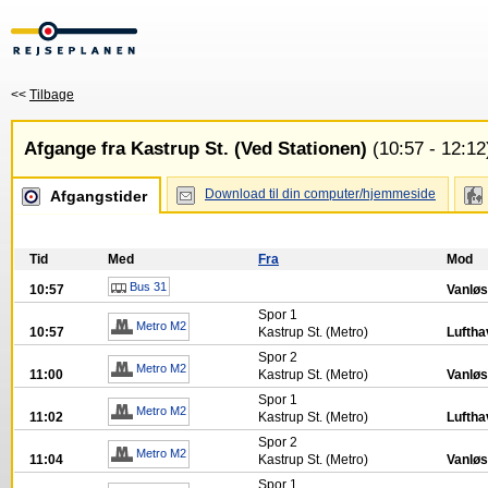
<<
Tilbage
Afgange fra Kastrup St. (Ved Stationen)
(10:57 - 12:12
Download til din computer/hjemmeside
Afgangstider
Tid
Med
Fra
Mod
Bus 31
10:57
Vanløs
Spor
1
Metro M2
10:57
Kastrup St. (Metro)
Lufth
Spor
2
Metro M2
11:00
Kastrup St. (Metro)
Vanlø
Spor
1
Metro M2
11:02
Kastrup St. (Metro)
Lufth
Spor
2
Metro M2
11:04
Kastrup St. (Metro)
Vanlø
Spor
1