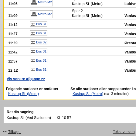
Metro M2
11:06
Kastrup St. (Metro)
Lufth
Spor
2
Metro M2
11:09
Kastrup St. (Metro)
Vanlø
Bus 31
11:12
Vanløs
Bus 31
11:27
Vanløs
Bus 32
11:39
Øresta
Bus 31
11:42
Vanløs
Bus 31
11:57
Vanløs
Bus 31
12:12
Vanløs
Vis senere afgange >>
Følgende stationer er omfattet
Se alle stationer eller stoppesteder i
-
Kastrup St. (Metro)
-
Kastrup St. (Metro)
(ca. 3 minutter)
Ret din søgning
Kastrup St. (Ved Stationen)
|
Kl. 10:57
<<
Tilbage
Tekst-version