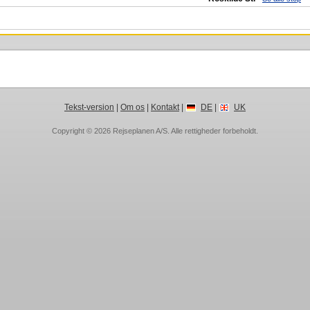
Tekst-version
|
Om os
|
Kontakt
|
DE
|
UK
Copyright © 2026
Rejseplanen A/S
. Alle rettigheder forbeholdt.