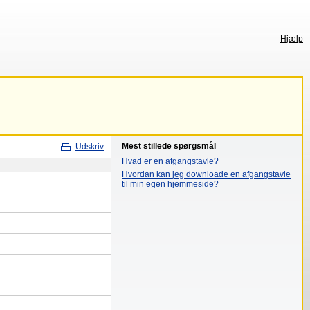
Hjælp
Mest stillede spørgsmål
Udskriv
Hvad er en afgangstavle?
Hvordan kan jeg downloade en afgangstavle
til min egen hjemmeside?