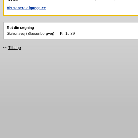
Vis senere afgange >>
Ret din søgning
Stationsvej (Blæsenborgvej)
|
Kl. 15:39
<<
Tilbage