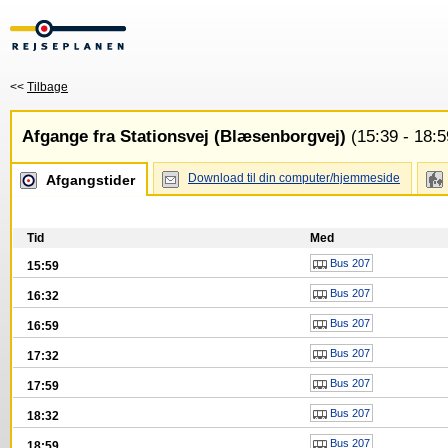
<<
Tilbage
Afgange fra Stationsvej (Blæsenborgvej)
(15:39 - 18:5
Download til din computer/hjemmeside
Afgangstider
Tid
Med
Bus 207
15:59
Bus 207
16:32
Bus 207
16:59
Bus 207
17:32
Bus 207
17:59
Bus 207
18:32
Bus 207
18:59