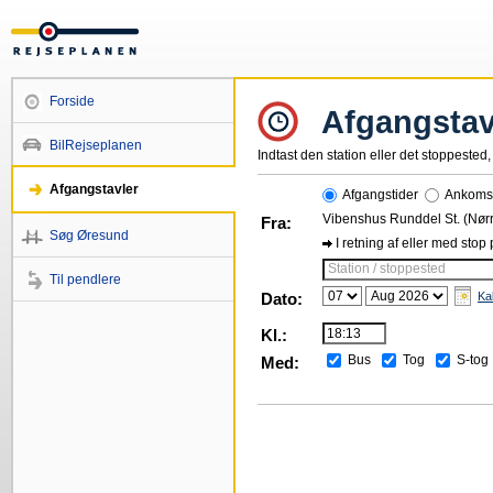
Forside
Afgangstav
BilRejseplanen
Indtast den station eller det stoppested, 
Afgangstavler
Afgangstider
Ankomst
Vibenshus Runddel St. (Nørr
Fra:
Søg Øresund
I retning af eller med stop
Station / stoppested
Til pendlere
Dato:
Ka
Kl.:
Bus
Tog
S-tog
Med: