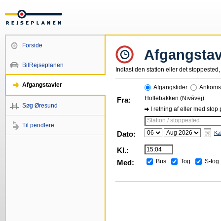
Forside
Afgangstav
BilRejseplanen
Indtast den station eller det stoppested, 
Afgangstavler
Afgangstider
Ankomst
Holtebakken (Nivåvej)
Fra:
Søg Øresund
I retning af eller med stop
Station / stoppested
Til pendlere
Dato:
Ka
Kl.:
Bus
Tog
S-tog
Med: