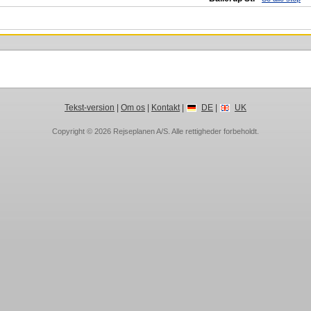
Tekst-version
|
Om os
|
Kontakt
|
DE
|
UK
Copyright © 2026
Rejseplanen A/S
. Alle rettigheder forbeholdt.