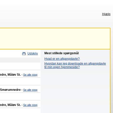
Hjælp
Mest stillede spørgsmål
Udskriv
Hvad er en afgangstavle?
Hvordan kan jeg downloade en afgangstavle
til min egen hjemmeside?
edre, Måløv St.
-
Se alle stop
t., Smørumnedre
-
Se alle stop
edre, Måløv St.
-
Se alle stop