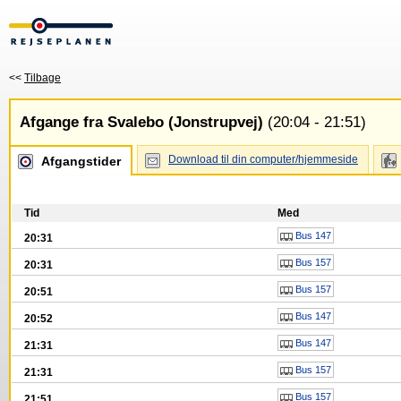
<<
Tilbage
Afgange fra Svalebo (Jonstrupvej)
(20:04 - 21:51)
Download til din computer/hjemmeside
Afgangstider
Tid
Med
Bus 147
20:31
Bus 157
20:31
Bus 157
20:51
Bus 147
20:52
Bus 147
21:31
Bus 157
21:31
Bus 157
21:51