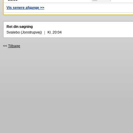
Vis senere afgange >>
Ret din søgning
Svalebo (Jonstrupvej)
|
Kl. 20:04
<<
Tilbage