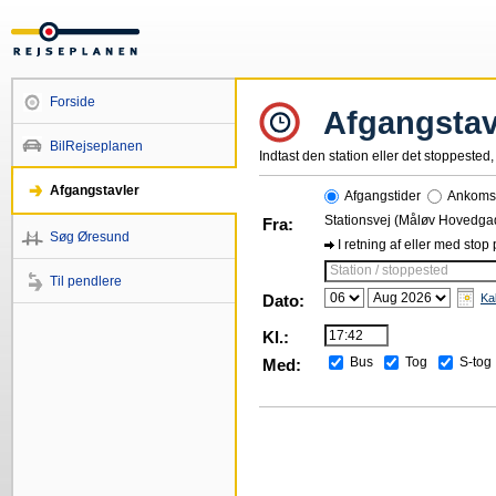
Forside
Afgangstav
BilRejseplanen
Indtast den station eller det stoppested, 
Afgangstavler
Afgangstider
Ankomst
Stationsvej (Måløv Hovedga
Fra:
Søg Øresund
I retning af eller med stop
Station / stoppested
Til pendlere
Dato:
Ka
Kl.:
Bus
Tog
S-tog
Med: