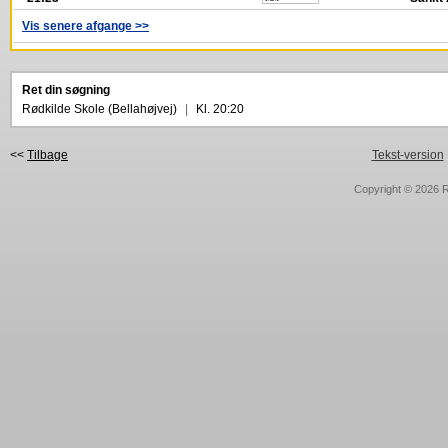
Vis senere afgange >>
Ret din søgning
Rødkilde Skole (Bellahøjvej)
|
Kl. 20:20
<<
Tilbage
Tekst-version
Copyright © 2026
R