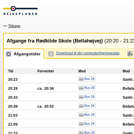
<<
Tilbage
Afgange fra Rødkilde Skole (Bellahøjvej)
(20:20 - 21:2
Download til din computer/hjemmeside
Afgangstider
Tid
Forventet
Med
Mod
Bus 26
20:23
Sankt 
Bus 26
20:29
ca. 20:36
Bellah
Bus 26
20:43
Sankt 
Bus 26
20:49
ca. 20:52
Bellah
Bus 26
21:03
Sankt 
Bus 26
21:09
Bellah
Bus 26
21:23
Sankt 