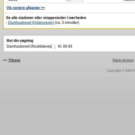
Vis senere afgange >>
Se alle stationer eller stoppesteder i nærheden
-
Damhustorvet (Hvidovrevej)
(ca. 3 minutter)
Ret din søgning
Damhustorvet (Roskildevej)
|
Kl. 00:49
<<
Tilbage
Tekst-version
Copyright © 2026
R