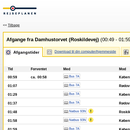
<<
Tilbage
Afgange fra Damhustorvet (Roskildevej)
(00:49 - 01:5
Download til din computer/hjemmeside
Afgangstider
Tid
Forventet
Med
Mod
Bus 7A
00:59
ca. 00:58
Køben
Bus 7A
01:07
Rødov
Bus 7A
01:29
Køben
Bus 7A
01:37
Rødovr
Natbus 93N
01:48
Roskil
Natbus 93N
01:58
Køben
Bus 7A
01:59
Køben