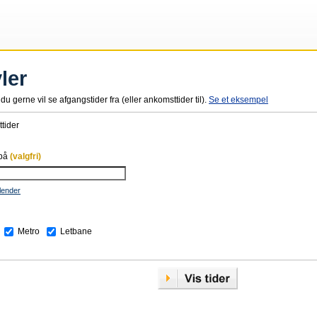
ler
du gerne vil se afgangstider fra (eller ankomsttider til).
Se et eksempel
tider
 på
(valgfri)
lender
Metro
Letbane