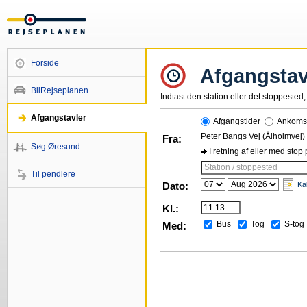
Forside
Afgangstav
BilRejseplanen
Indtast den station eller det stoppested, 
Afgangstavler
Afgangstider
Ankomst
Peter Bangs Vej (Ålholmvej)
Fra:
Søg Øresund
I retning af eller med stop
Station / stoppested
Til pendlere
Dato:
Ka
Kl.:
Bus
Tog
S-tog
Med: