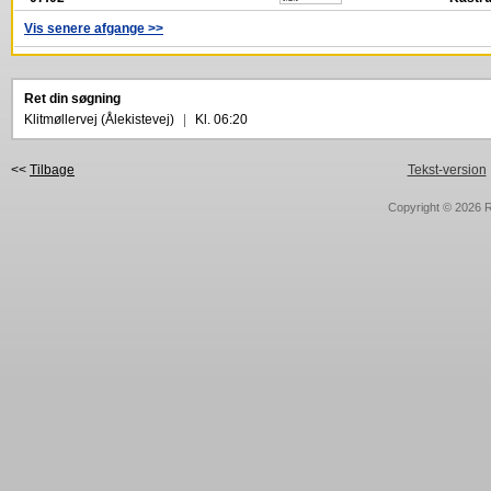
Vis senere afgange >>
Ret din søgning
Klitmøllervej (Ålekistevej)
|
Kl. 06:20
<<
Tilbage
Tekst-version
Copyright © 2026
R