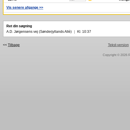
Vis senere afgange >>
Ret din søgning
A.D. Jørgensens vej (Sønderjyllands Allé)
|
Kl. 10:37
<<
Tilbage
Tekst-version
Copyright © 2026
R