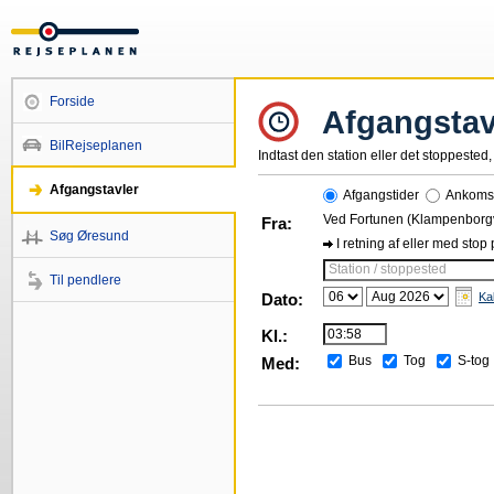
Forside
Afgangstav
BilRejseplanen
Indtast den station eller det stoppested, 
Afgangstavler
Afgangstider
Ankomst
Ved Fortunen (Klampenborg
Fra:
Søg Øresund
I retning af eller med stop
Station / stoppested
Til pendlere
Dato:
Ka
Kl.:
Bus
Tog
S-tog
Med: