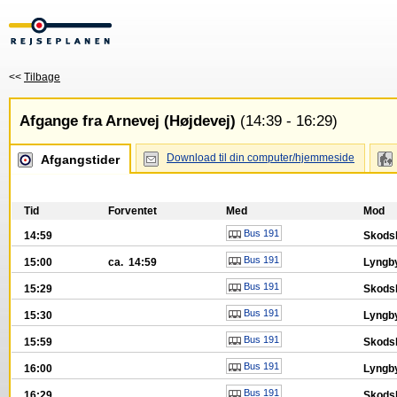
<<
Tilbage
Afgange fra Arnevej (Højdevej)
(14:39 - 16:29)
Download til din computer/hjemmeside
Afgangstider
Tid
Forventet
Med
Mod
Bus 191
14:59
Skods
Bus 191
15:00
ca. 14:59
Lyngby
Bus 191
15:29
Skods
Bus 191
15:30
Lyngby
Bus 191
15:59
Skods
Bus 191
16:00
Lyngby
Bus 191
16:29
Skods