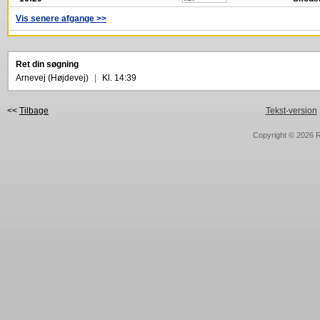
Vis senere afgange >>
Ret din søgning
Arnevej (Højdevej)
|
Kl. 14:39
<<
Tilbage
Tekst-version
Copyright © 2026
R