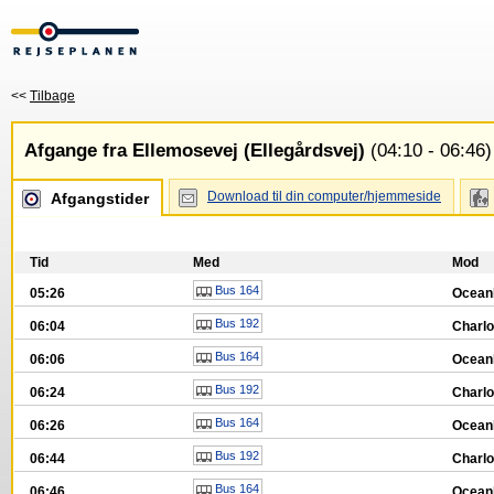
<<
Tilbage
Afgange fra Ellemosevej (Ellegårdsvej)
(04:10 - 06:46)
Download til din computer/hjemmeside
Afgangstider
Tid
Med
Mod
Bus 164
05:26
Ocean
Bus 192
06:04
Charlo
Bus 164
06:06
Ocean
Bus 192
06:24
Charlo
Bus 164
06:26
Ocean
Bus 192
06:44
Charlo
Bus 164
06:46
Ocean