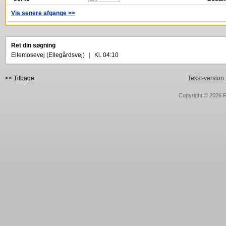
Vis senere afgange >>
Ret din søgning
Ellemosevej (Ellegårdsvej)
|
Kl. 04:10
<<
Tilbage
Tekst-version
Copyright © 2026
R