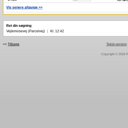
Vis senere afgange >>
Ret din søgning
Vejlemosevej (Parcelvej)
|
Kl. 12:42
<<
Tilbage
Tekst-version
Copyright © 2026
R