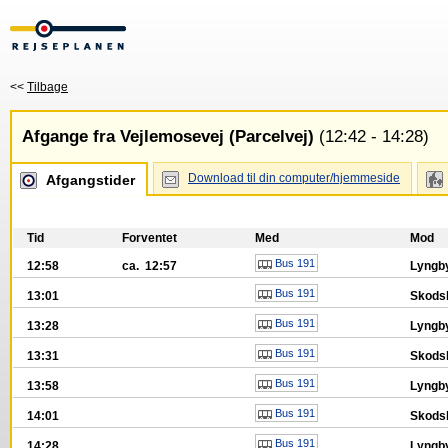
<<
Tilbage
Afgange fra Vejlemosevej (Parcelvej)
(12:42 - 14:28)
Download til din computer/hjemmeside
Afgangstider
Tid
Forventet
Med
Mod
Bus 191
12:58
ca. 12:57
Lyngby
Bus 191
13:01
Skods
Bus 191
13:28
Lyngby
Bus 191
13:31
Skods
Bus 191
13:58
Lyngby
Bus 191
14:01
Skods
Bus 191
14:28
Lyngby