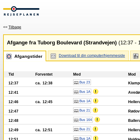
<<
Tilbage
Afgange fra Tuborg Boulevard (Strandvejen)
(12:37 - 
Download til din computer/hjemmeside
Afgangstider
Tid
Forventet
Med
Mod
Bus 23
12:37
ca. 12:38
Klamp
Bus 1A
12:41
Avedø
Bus 1A
12:46
ca. 12:45
Heller
Bus 21
12:47
Rødov
Bus 164
12:48
Baller
Bus 21
12:49
ca. 12:51
Heller
Bus 1A
12:51
Hvidov