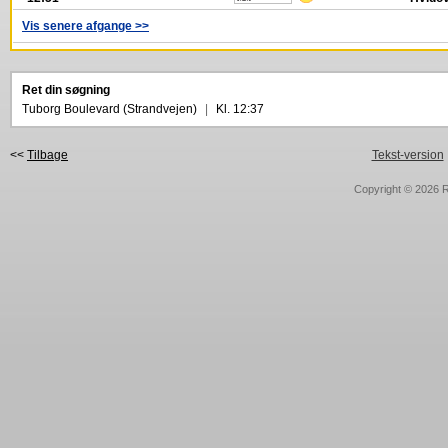
Vis senere afgange >>
Ret din søgning
Tuborg Boulevard (Strandvejen)
|
Kl. 12:37
<<
Tilbage
Tekst-version
Copyright © 2026
R