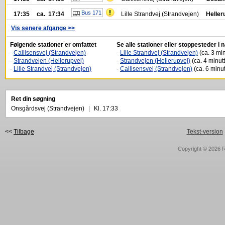
Bus 171
17:35
ca. 17:34
Lille Strandvej (Strandvejen)
Heller
Vis senere afgange >>
Følgende stationer er omfattet
Se alle stationer eller stoppesteder i
-
Callisensvej (Strandvejen)
-
Lille Strandvej (Strandvejen)
(ca. 3 min
-
Strandvejen (Hellerupvej)
-
Strandvejen (Hellerupvej)
(ca. 4 minutt
-
Lille Strandvej (Strandvejen)
-
Callisensvej (Strandvejen)
(ca. 6 minut
Ret din søgning
Onsgårdsvej (Strandvejen)
|
Kl. 17:33
<<
Tilbage
Tekst-version
Copyright © 2026
R