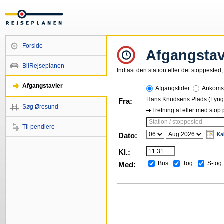
Forside
Afgangstav
BilRejseplanen
Indtast den station eller det stoppested, 
Afgangstavler
Afgangstider
Ankomst
Hans Knudsens Plads (Lyng
Fra:
Søg Øresund
I retning af eller med stop
Station / stoppested
Til pendlere
Dato:
Ka
Kl.:
Bus
Tog
S-tog
Med: